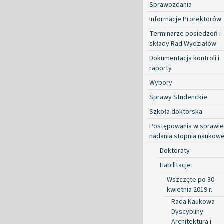
Sprawozdania
Informacje Prorektorów
Terminarze posiedzeń i
składy Rad Wydziałów
Dokumentacja kontroli i
raporty
Wybory
Sprawy Studenckie
Szkoła doktorska
Postępowania w sprawie
nadania stopnia naukow
Doktoraty
Habilitacje
Wszczęte po 30
kwietnia 2019 r.
Rada Naukowa
Dyscypliny
Architektura i