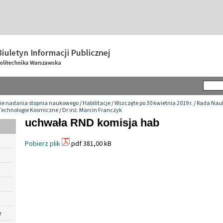
ie nadania stopnia naukowego
/
Habilitacje
/
Wszczęte po 30 kwietnia 2019 r.
/
Rada Nau
i Technologie Kosmiczne
/
Dr inż. Marcin Franczyk
uchwała RND komisja hab
Pobierz plik
pdf 381,00 kB
e