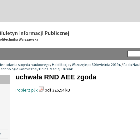
ie nadania stopnia naukowego
/
Habilitacje
/
Wszczęte po 30 kwietnia 2019 r.
/
Rada Nau
i Technologie Kosmiczne
/
Dr inż. Maciej Trusiak
uchwała RND AEE zgoda
Pobierz plik
pdf 326,94 kB
e