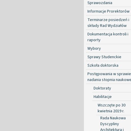
Sprawozdania
Informacje Prorektorów
Terminarze posiedzeń i
składy Rad Wydziałów
Dokumentacja kontroli i
raporty
Wybory
Sprawy Studenckie
Szkoła doktorska
Postępowania w sprawie
nadania stopnia naukow
Doktoraty
Habilitacje
Wszczęte po 30
kwietnia 2019 r.
Rada Naukowa
Dyscypliny
Architektura i