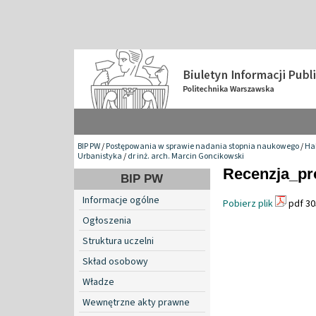
BIP PW
/
Postępowania w sprawie nadania stopnia naukowego
/
Hab
Urbanistyka
/
dr inż. arch. Marcin Goncikowski
Recenzja_pr
BIP PW
Informacje ogólne
Pobierz plik
pdf 30
Ogłoszenia
Struktura uczelni
Skład osobowy
Władze
Wewnętrzne akty prawne