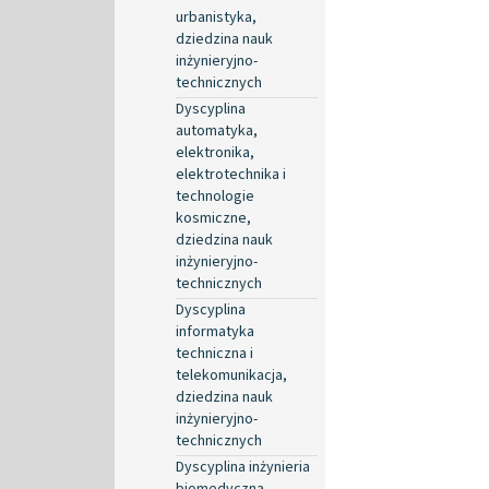
urbanistyka,
dziedzina nauk
inżynieryjno-
technicznych
Dyscyplina
automatyka,
elektronika,
elektrotechnika i
technologie
kosmiczne,
dziedzina nauk
inżynieryjno-
technicznych
Dyscyplina
informatyka
techniczna i
telekomunikacja,
dziedzina nauk
inżynieryjno-
technicznych
Dyscyplina inżynieria
biomedyczna,