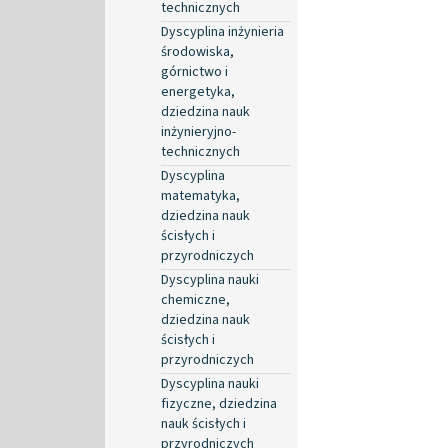
technicznych
Dyscyplina inżynieria
środowiska,
górnictwo i
energetyka,
dziedzina nauk
inżynieryjno-
technicznych
Dyscyplina
matematyka,
dziedzina nauk
ścisłych i
przyrodniczych
Dyscyplina nauki
chemiczne,
dziedzina nauk
ścisłych i
przyrodniczych
Dyscyplina nauki
fizyczne, dziedzina
nauk ścisłych i
przyrodniczych