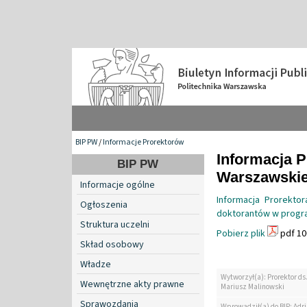
BIP PW
/
Informacje Prorektorów
Informacja P
BIP PW
Warszawskiej
Informacje ogólne
Informacja Prorektor
Ogłoszenia
doktorantów w progr
Struktura uczelni
Pobierz plik
pdf 10
Skład osobowy
Władze
Wytworzył(a): Prorektor ds. 
Wewnętrzne akty prawne
Mariusz Malinowski
Sprawozdania
Wprowadził(a) do BIP: Ad