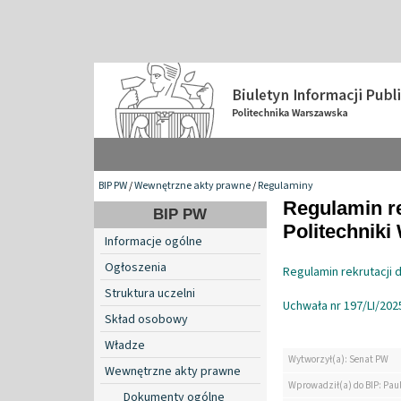
BIP PW
/
Wewnętrzne akty prawne
/
Regulaminy
Regulamin re
BIP PW
Politechniki
Informacje ogólne
Ogłoszenia
Regulamin rekrutacji 
Struktura uczelni
Uchwała nr 197/LI/202
Skład osobowy
Władze
Wytworzył(a): Senat PW
Wewnętrzne akty prawne
Wprowadził(a) do BIP: Pau
Dokumenty ogólne