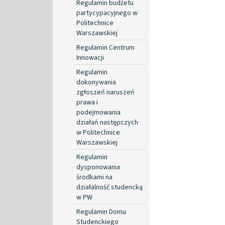
Regulamin budżetu
partycypacyjnego w
Politechnice
Warszawskiej
Regulamin Centrum
Innowacji
Regulamin
dokonywania
zgłoszeń naruszeń
prawa i
podejmowania
działań następczych
w Politechnice
Warszawskiej
Regulamin
dysponowania
środkami na
działalność studencką
w PW
Regulamin Domu
Studenckiego