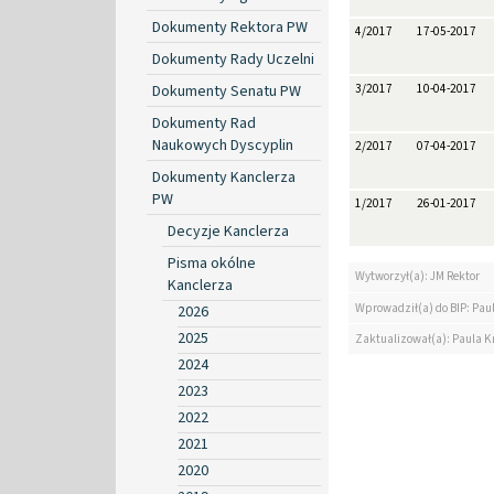
Dokumenty Rektora PW
4/2017
17-05-2017
Dokumenty Rady Uczelni
Dokumenty Senatu PW
3/2017
10-04-2017
Dokumenty Rad
Naukowych Dyscyplin
2/2017
07-04-2017
Dokumenty Kanclerza
PW
1/2017
26-01-2017
Decyzje Kanclerza
Pisma okólne
Wytworzył(a): JM Rektor
Kanclerza
Wprowadził(a) do BIP: Paul
2026
2025
Zaktualizował(a): Paula Kr
2024
2023
2022
2021
2020