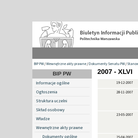
BIP PW
/
Wewnętrzne akty prawne
/
Dokumenty Senatu PW
/
Stanow
2007 - XLVI
BIP PW
Informacje ogólne
19-12-2007
Ogłoszenia
28-11-2007
Struktura uczelni
Skład osobowy
23-05-2007
Władze
Wewnętrzne akty prawne
Dokumenty ogólne
25-04-2007