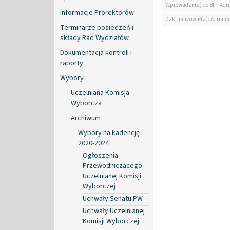
Wprowadził(a) do BIP: Ad
Informacje Prorektorów
Zaktualizował(a): Adrian
Terminarze posiedzeń i
składy Rad Wydziałów
Dokumentacja kontroli i
raporty
Wybory
Uczelniana Komisja
Wyborcza
Archiwum
Wybory na kadencję
2020-2024
Ogłoszenia
Przewodniczącego
Uczelnianej Komisji
Wyborczej
Uchwały Senatu PW
Uchwały Uczelnianej
Komisji Wyborczej