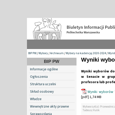
BIP PW
/
Wybory
/
Archiwum
/
Wybory na kadencję 2020-2024
/
Wyni
Wyniki wyb
BIP PW
Informacje ogólne
Wyniki wyborów do
Ogłoszenia
w Senacie w grupi
profesora lub profe
Struktura uczelni
Skład osobowy
Wyniki wyborów 
[pdf] 1,74 MB
Władze
Wewnętrzne akty prawne
Wytworzył(a): Przewodnicząc
Tadeusz Kulik
Sprawozdania