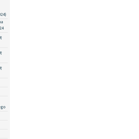
024)
na
24
ę
ę
ę
ego