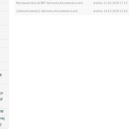
Wprowadził(a) do BIP: Adrianna Aniszewska Łach
w dniu: 11.03.2020 17:15
Zaktualizował(a): Adrianna Aniszewska Łach
w dniu: 14.03.2020 12:10
ę
go
ji
PW
nej
j