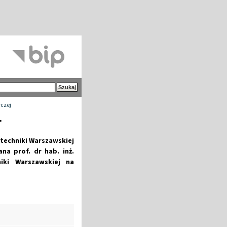
czej
.
litechniki Warszawskiej
na prof. dr hab. inż.
iki Warszawskiej na