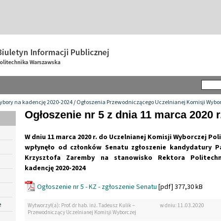
ybory na kadencję 2020-2024
/
Ogłoszenia Przewodniczącego Uczelnianej Komisji Wybor
Ogłoszenie nr 5 z dnia 11 marca 2020 r
W dniu 11 marca 2020 r. do Uczelnianej Komisji Wyborczej Po
wpłynęło od
członków Senatu
zgłoszenie kandydatury Pa
Krzysztofa Zaremby na stanowisko Rektora Politechn
kadencję 2020-2024
Ogłoszenie nr 5 - KZ - zgłoszenie Senatu
[pdf] 377,30 kB
e
Wytworzył(a): Prof. dr hab. inż. Tadeusz Kulik –
w dniu: 11.03.2020
Przewodniczący Uczelnianej Komisji Wyborczej