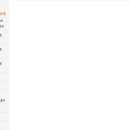
024)
na
24
ę
ę
ę
ego