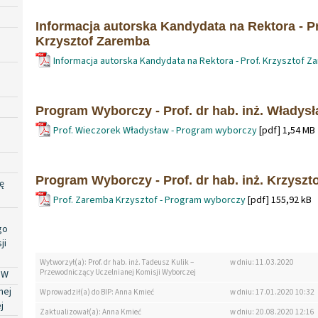
Informacja autorska Kandydata na Rektora - Pro
Krzysztof Zaremba
Informacja autorska Kandydata na Rektora - Prof. Krzysztof 
Program Wyborczy - Prof. dr hab. inż. Władys
Prof. Wieczorek Władysław - Program wyborczy
[pdf] 1,54 MB
Program Wyborczy - Prof. dr hab. inż. Krzysz
ę
Prof. Zaremba Krzysztof - Program wyborczy
[pdf] 155,92 kB
go
ji
Wytworzył(a): Prof. dr hab. inż. Tadeusz Kulik –
w dniu: 11.03.2020
Przewodniczący Uczelnianej Komisji Wyborczej
PW
nej
Wprowadził(a) do BIP: Anna Kmieć
w dniu: 17.01.2020 10:32
j
Zaktualizował(a): Anna Kmieć
w dniu: 20.08.2020 12:16