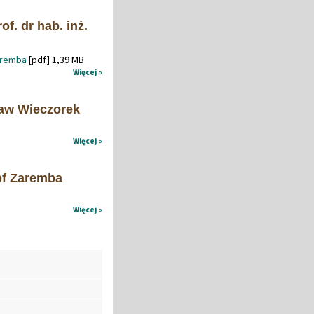
f. dr hab. inż.
Zaremba
[pdf] 1,39 MB
Więcej »
ław Wieczorek
Więcej »
tof Zaremba
Więcej »