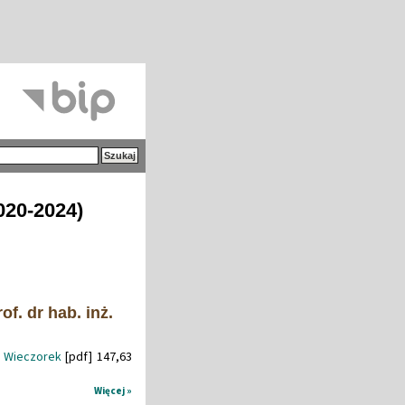
020-2024)
f. dr hab. inż.
w Wieczorek
[pdf] 147,63
Więcej »