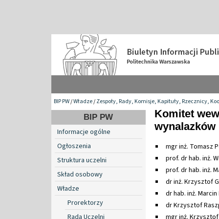
BIP PW
/
Władze
/
Zespoły, Rady, Komisje, Kapituły, Rzecznicy, Ko
Komitet wew
BIP PW
wynalazków
Informacje ogólne
Ogłoszenia
mgr inż. Tomasz P
prof. dr hab. inż.
Struktura uczelni
prof. dr hab. inż. 
Skład osobowy
dr inż. Krzysztof 
Władze
dr hab. inż. Marc
Prorektorzy
dr Krzysztof Rasz
Rada Uczelni
mgr inż. Krzysztof