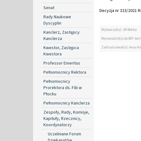
Senat
Decyzja nr 323/2021 Re
Rady Naukowe
Dyscyplin
Wytworzył(a): JM Rektor
Kanclerz, Zastępcy
Kanclerza
Wprowadził(a) do BIP: Ad
Kwestor, Zastępca
Zaktualizował(a): Anna K
Kwestora
Professor Emeritus
Pełnomocnicy Rektora
Pełnomocnicy
Prorektora ds. Filii w
Płocku
Pełnomocnicy Kanclerza
Zespoły, Rady, Komisje,
Kapituły, Rzecznicy,
Koordynatorzy
Uczelniane Forum
Dziekanatów