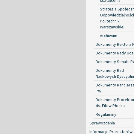
kształcenia
Strategia Społecz
Odpowiedzialności
Politechniki
Warszawskiej
Archiwum
Dokumenty Rektora 
Dokumenty Rady Ucze
Dokumenty Senatu P
Dokumenty Rad
Naukowych Dyscyplin
Dokumenty Kanclerz
PW
Dokumenty Prorekto
ds. Filii w Płocku
Regulaminy
Sprawozdania
Informacje Prorektorów