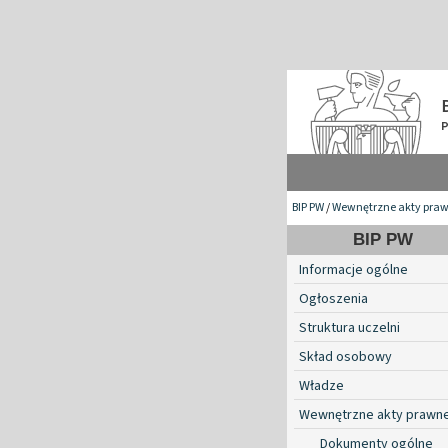
BIP PW
/
Wewnętrzne akty pra
BIP PW
Informacje ogólne
Ogłoszenia
Struktura uczelni
Skład osobowy
Władze
Wewnętrzne akty prawn
Dokumenty ogólne