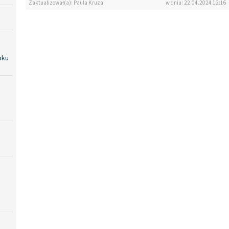
Zaktualizował(a): Paula Kruza
w dniu: 22.04.2024 12:16
oku