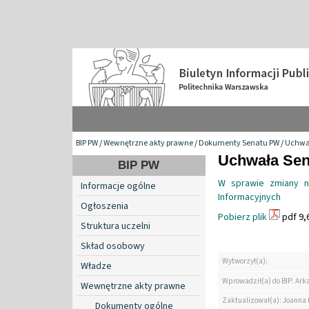
BIP PW
/
Wewnętrzne akty prawne
/
Dokumenty Senatu PW
/
Uchwa
Uchwała Sen
BIP PW
W sprawie zmiany na
Informacje ogólne
Informacyjnych
Ogłoszenia
Pobierz plik
pdf 9,
Struktura uczelni
Skład osobowy
Wytworzył(a):
Władze
Wprowadził(a) do BIP: Ark
Wewnętrzne akty prawne
Zaktualizował(a): Joanna
Dokumenty ogólne