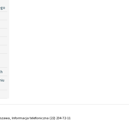
ego
ch
niu
arszawa, Informacja telefoniczna (22) 234-72-11