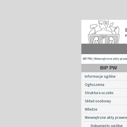
BIP PW
/
Wewnętrzne akty pra
BIP PW
Informacje ogólne
Ogłoszenia
Struktura uczelni
Skład osobowy
Władze
Wewnętrzne akty prawn
Dokumenty ogólne