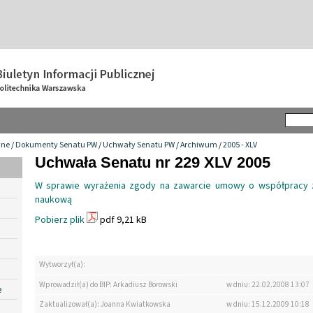
wne
/
Dokumenty Senatu PW
/
Uchwały Senatu PW
/
Archiwum
/
2005 - XLV
Uchwała Senatu nr 229 XLV 2005
W sprawie wyrażenia zgody na zawarcie umowy o współpracy z 
naukową
Pobierz plik
pdf 9,21 kB
Wytworzył(a):
Wprowadził(a) do BIP: Arkadiusz Borowski
w dniu: 22.02.2008 13:07
e
Zaktualizował(a): Joanna Kwiatkowska
w dniu: 15.12.2009 10:18