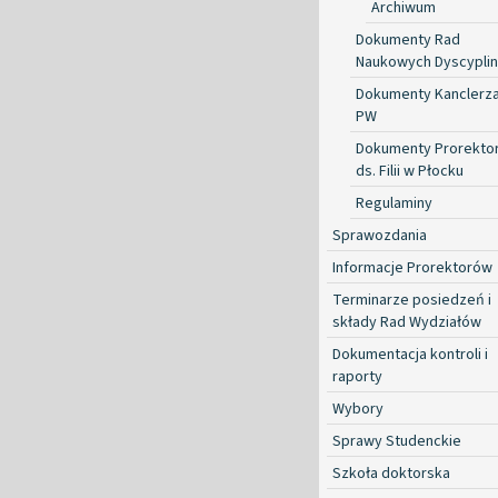
Archiwum
Dokumenty Rad
Naukowych Dyscyplin
Dokumenty Kanclerz
PW
Dokumenty Prorekto
ds. Filii w Płocku
Regulaminy
Sprawozdania
Informacje Prorektorów
Terminarze posiedzeń i
składy Rad Wydziałów
Dokumentacja kontroli i
raporty
Wybory
Sprawy Studenckie
Szkoła doktorska