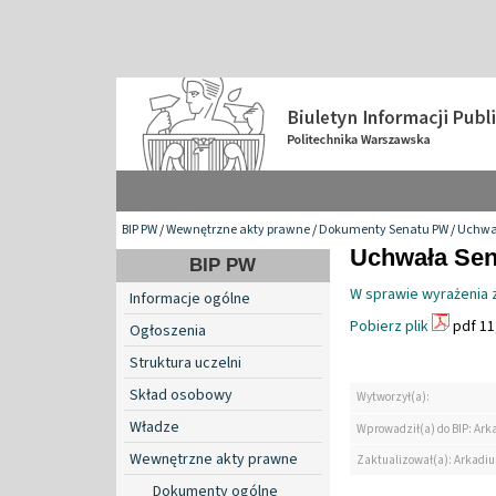
BIP PW
/
Wewnętrzne akty prawne
/
Dokumenty Senatu PW
/
Uchwa
Uchwała Sen
BIP PW
W sprawie wyrażenia 
Informacje ogólne
Pobierz plik
pdf 11
Ogłoszenia
Struktura uczelni
Skład osobowy
Wytworzył(a):
Władze
Wprowadził(a) do BIP: Ark
Wewnętrzne akty prawne
Zaktualizował(a): Arkadiu
Dokumenty ogólne