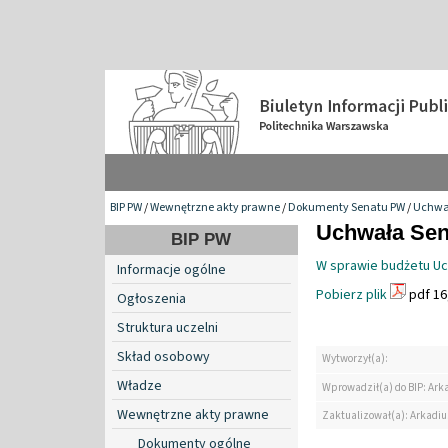
BIP PW
/
Wewnętrzne akty prawne
/
Dokumenty Senatu PW
/
Uchwa
Uchwała Sen
BIP PW
W sprawie budżetu Ucz
Informacje ogólne
Pobierz plik
pdf 16
Ogłoszenia
Struktura uczelni
Skład osobowy
Wytworzył(a):
Władze
Wprowadził(a) do BIP: Ark
Wewnętrzne akty prawne
Zaktualizował(a): Arkadiu
Dokumenty ogólne