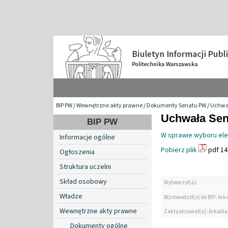
BIP PW
/
Wewnętrzne akty prawne
/
Dokumenty Senatu PW
/
Uchwa
Uchwała Sen
BIP PW
W sprawie wyboru el
Informacje ogólne
Pobierz plik
pdf 14
Ogłoszenia
Struktura uczelni
Skład osobowy
Wytworzył(a):
Władze
Wprowadził(a) do BIP: Ark
Wewnętrzne akty prawne
Zaktualizował(a): Arkadiu
Dokumenty ogólne