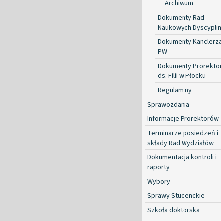
Archiwum
Dokumenty Rad
Naukowych Dyscyplin
Dokumenty Kanclerz
PW
Dokumenty Prorekto
ds. Filii w Płocku
Regulaminy
Sprawozdania
Informacje Prorektorów
Terminarze posiedzeń i
składy Rad Wydziałów
Dokumentacja kontroli i
raporty
Wybory
Sprawy Studenckie
Szkoła doktorska