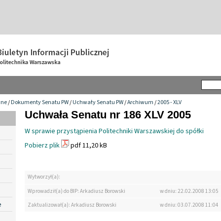
wne
/
Dokumenty Senatu PW
/
Uchwały Senatu PW
/
Archiwum
/
2005 - XLV
Uchwała Senatu nr 186 XLV 2005
W sprawie przystąpienia Politechniki Warszawskiej do spółki
Pobierz plik
pdf 11,20 kB
Wytworzył(a):
Wprowadził(a) do BIP: Arkadiusz Borowski
w dniu: 22.02.2008 13:05
e
Zaktualizował(a): Arkadiusz Borowski
w dniu: 03.07.2008 11:04