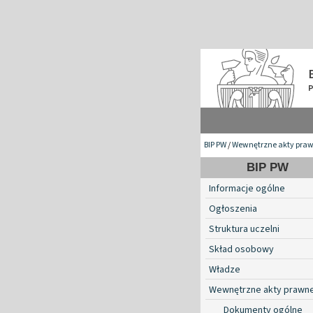
BIP PW
/
Wewnętrzne akty pra
BIP PW
Informacje ogólne
Ogłoszenia
Struktura uczelni
Skład osobowy
Władze
Wewnętrzne akty prawn
Dokumenty ogólne