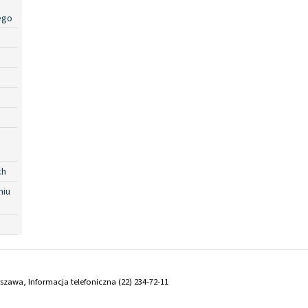
ego
ch
niu
arszawa, Informacja telefoniczna (22) 234-72-11