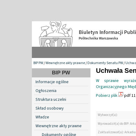
BIP PW
/
Wewnętrzne akty prawne
/
Dokumenty Senatu PW
/
Uchwa
Uchwała Sen
BIP PW
W sprawie wyraże
Informacje ogólne
Organizacyjnego Mię
Ogłoszenia
Pobierz plik
pdf 11
Struktura uczelni
Skład osobowy
Wytworzył(a):
Władze
Wprowadził(a) do BIP: Ark
Wewnętrzne akty prawne
Zaktualizował(a): Arkadiu
Dokumenty ogólne