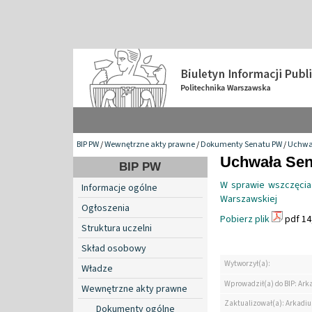
BIP PW
/
Wewnętrzne akty prawne
/
Dokumenty Senatu PW
/
Uchwa
Uchwała Sen
BIP PW
W sprawie wszczęcia 
Informacje ogólne
Warszawskiej
Ogłoszenia
Pobierz plik
pdf 14
Struktura uczelni
Skład osobowy
Wytworzył(a):
Władze
Wprowadził(a) do BIP: Ark
Wewnętrzne akty prawne
Zaktualizował(a): Arkadiu
Dokumenty ogólne