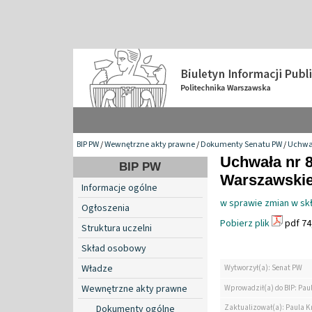
BIP PW
/
Wewnętrzne akty prawne
/
Dokumenty Senatu PW
/
Uchwa
Uchwała nr 8
BIP PW
Warszawskiej
Informacje ogólne
w sprawie zmian w sk
Ogłoszenia
Pobierz plik
pdf 74
Struktura uczelni
Skład osobowy
Władze
Wytworzył(a): Senat PW
Wewnętrzne akty prawne
Wprowadził(a) do BIP: Pau
Zaktualizował(a): Paula K
Dokumenty ogólne