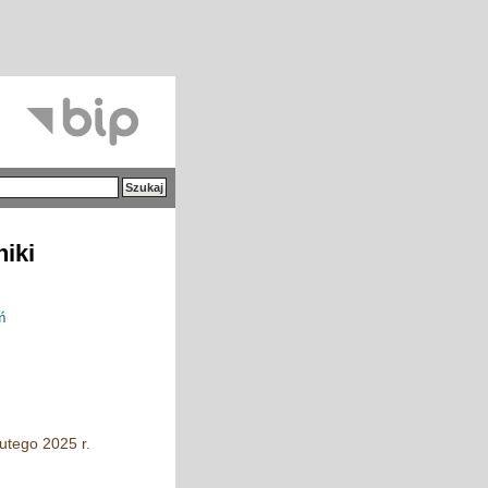
niki
ń
utego 2025 r.