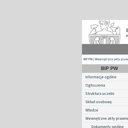
BIP PW
/
Wewnętrzne akty pra
BIP PW
Informacje ogólne
Ogłoszenia
Struktura uczelni
Skład osobowy
Władze
Wewnętrzne akty prawn
Dokumenty ogólne