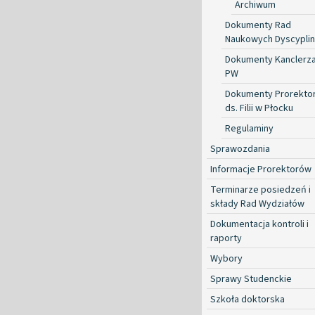
Archiwum
Dokumenty Rad
Naukowych Dyscyplin
Dokumenty Kanclerz
PW
Dokumenty Prorekto
ds. Filii w Płocku
Regulaminy
Sprawozdania
Informacje Prorektorów
Terminarze posiedzeń i
składy Rad Wydziałów
Dokumentacja kontroli i
raporty
Wybory
Sprawy Studenckie
Szkoła doktorska