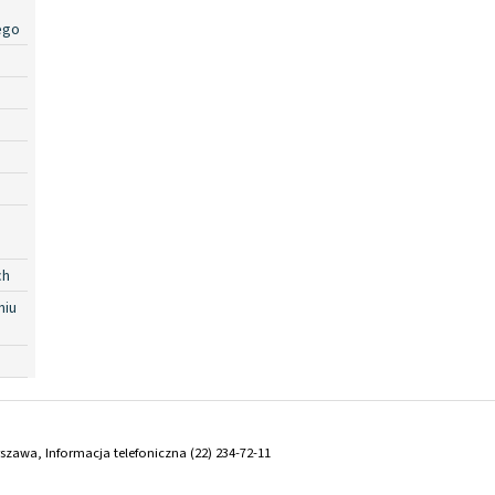
ego
ch
niu
arszawa, Informacja telefoniczna (22) 234-72-11