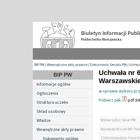
BIP PW
/
Wewnętrzne akty prawne
/
Dokumenty Senatu PW
/
Uchwa
Uchwała nr 6
BIP PW
Warszawskiej
Informacje ogólne
w sprawie wyboru prz
Ogłoszenia
Pobierz plik
pdf 64
Struktura uczelni
Skład osobowy
Władze
Wytworzył(a): Senat PW
Wewnętrzne akty prawne
Wprowadził(a) do BIP: Pau
Zaktualizował(a): Paula K
Dokumenty ogólne