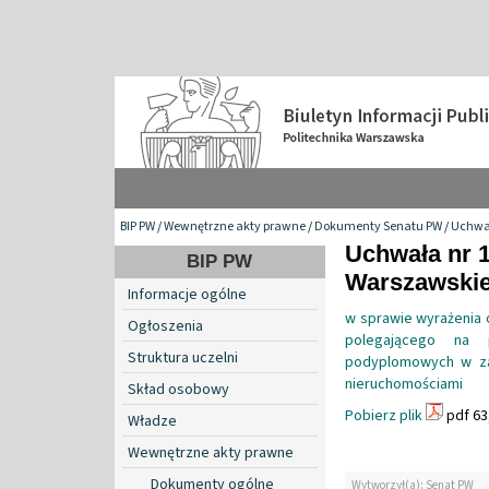
BIP PW
/
Wewnętrzne akty prawne
/
Dokumenty Senatu PW
/
Uchwa
Uchwała nr 1
BIP PW
Warszawskiej
Informacje ogólne
w sprawie wyrażenia o
Ogłoszenia
polegającego na p
Struktura uczelni
podyplomowych w za
nieruchomościami
Skład osobowy
Pobierz plik
pdf 63
Władze
Wewnętrzne akty prawne
Dokumenty ogólne
Wytworzył(a): Senat PW