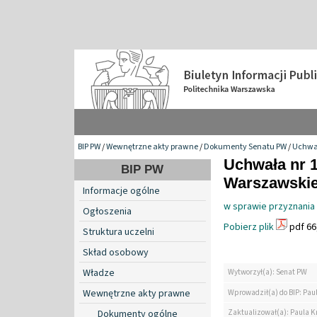
BIP PW
/
Wewnętrzne akty prawne
/
Dokumenty Senatu PW
/
Uchwa
Uchwała nr 1
BIP PW
Warszawskiej
Informacje ogólne
w sprawie przyznania
Ogłoszenia
Pobierz plik
pdf 66
Struktura uczelni
Skład osobowy
Władze
Wytworzył(a): Senat PW
Wewnętrzne akty prawne
Wprowadził(a) do BIP: Pau
Zaktualizował(a): Paula K
Dokumenty ogólne