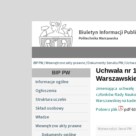
BIP PW
/
Wewnętrzne akty prawne
/
Dokumenty Senatu PW
/
Uchwa
Uchwała nr 1
BIP PW
Warszawskiej
Informacje ogólne
zmieniająca uchwałę 
Ogłoszenia
członków Rady Naukow
Struktura uczelni
Warszawskiej na kade
Skład osobowy
Pobierz plik
pdf 63
Władze
Wewnętrzne akty prawne
Wytworzył(a): Senat PW
Dokumenty ogólne