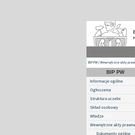
BIP PW
/
Wewnętrzne akty pra
BIP PW
Informacje ogólne
Ogłoszenia
Struktura uczelni
Skład osobowy
Władze
Wewnętrzne akty prawn
Dokumenty ogólne