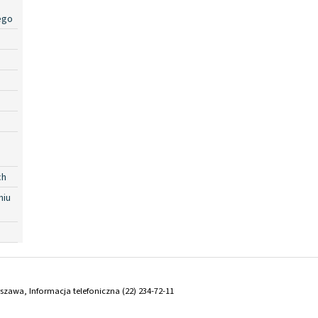
ego
ch
niu
arszawa, Informacja telefoniczna (22) 234-72-11