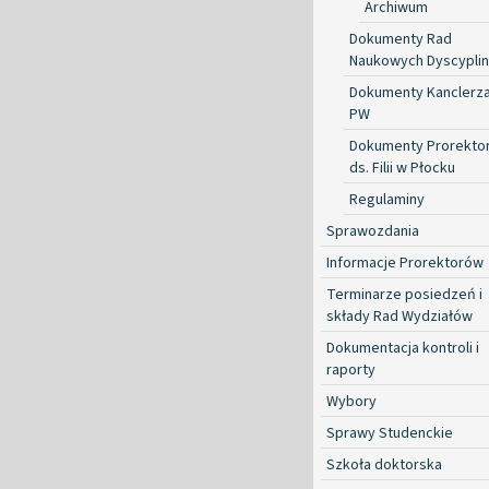
Archiwum
Dokumenty Rad
Naukowych Dyscyplin
Dokumenty Kanclerz
PW
Dokumenty Prorekto
ds. Filii w Płocku
Regulaminy
Sprawozdania
Informacje Prorektorów
Terminarze posiedzeń i
składy Rad Wydziałów
Dokumentacja kontroli i
raporty
Wybory
Sprawy Studenckie
Szkoła doktorska