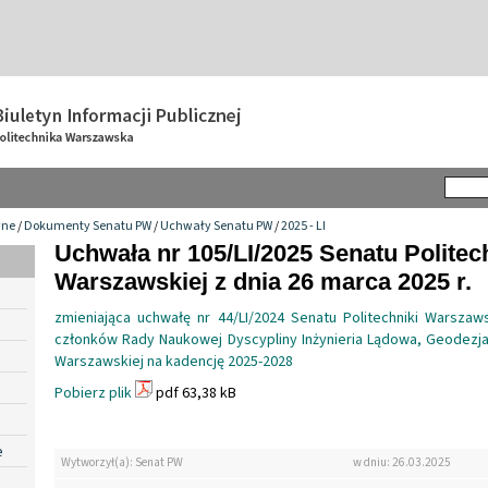
wne
/
Dokumenty Senatu PW
/
Uchwały Senatu PW
/
2025 - LI
Uchwała nr 105/LI/2025 Senatu Politec
Warszawskiej z dnia 26 marca 2025 r.
zmieniająca uchwałę nr 44/LI/2024 Senatu Politechniki Warsza
członków Rady Naukowej Dyscypliny Inżynieria Lądowa, Geodezja 
Warszawskiej na kadencję 2025-2028
Pobierz plik
pdf 63,38 kB
e
Wytworzył(a): Senat PW
w dniu: 26.03.2025