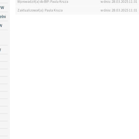
Wprowadził(a) do BIP: Paula Kruza
w dniu: 28.03.2025 11:31
PW
Zaktualizował(a): Paula Kruza
w dniu: 28.03.2025 11:31
lni
W
W