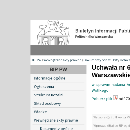
BIP PW
/
Wewnętrzne akty prawne
/
Dokumenty Senatu PW
/
Uchwa
Uchwała nr 6
BIP PW
Warszawskiej
Informacje ogólne
w sprawie nadania Au
Ogłoszenia
Wolfkego
Struktura uczelni
Pobierz plik
pdf 70
Skład osobowy
Władze
Wytworzył(a): JM Rektor P
Wewnętrzne akty prawne
Wprowadził(a) do BIP: Agn
Dokumenty ogólne