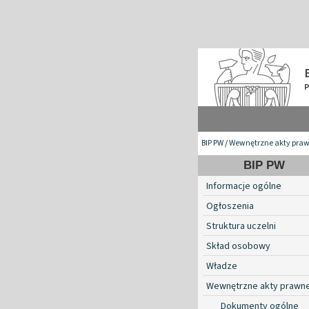
BIP PW
/
Wewnętrzne akty pra
BIP PW
Informacje ogólne
Ogłoszenia
Struktura uczelni
Skład osobowy
Władze
Wewnętrzne akty prawn
Dokumenty ogólne