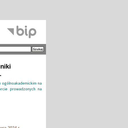
niki
.
lu ogólnoakademickim na
porcie prowadzonych na
wca 2024 r.