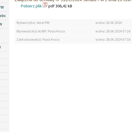
Pobierz plik
pdf 306,41 kB
PW
lni
Wytworzył(a): Senat PW
w dniu: 26.06.2024
W
Wprowadził(a) do BIP: Paula Kruza
w dniu: 28.06.2024 07:18
Zaktualizował(a): Paula Kruza
w dniu: 28.06.2024 07:18
W