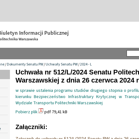
wne
/
Dokumenty Senatu PW
/
Uchwały Senatu PW
/
2024 - L
Uchwała nr 512/L/2024 Senatu Politech
Warszawskiej z dnia 26 czerwca 2024 r
w sprawie ustalenia programu studiów drugiego stopnia o profi
kierunku Bezpieczeństwo Infrastruktury Krytycznej w Trans
Wydziale Transportu Politechniki Warszawskiej
Pobierz plik
pdf 79,41 kB
Załączniki:
e
Załącznik do uchwały nr 512/L/2024 Senatu PW z dnia 26 czer