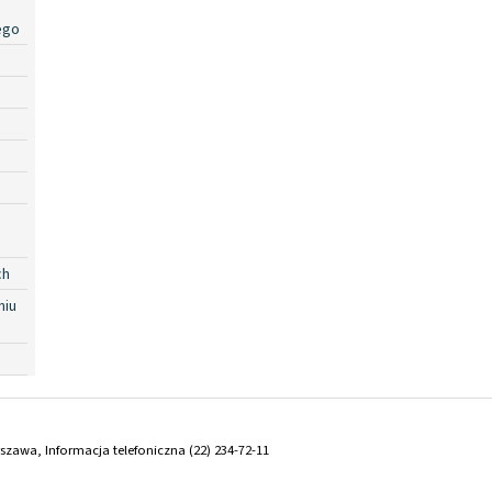
ego
ch
niu
arszawa, Informacja telefoniczna (22) 234-72-11