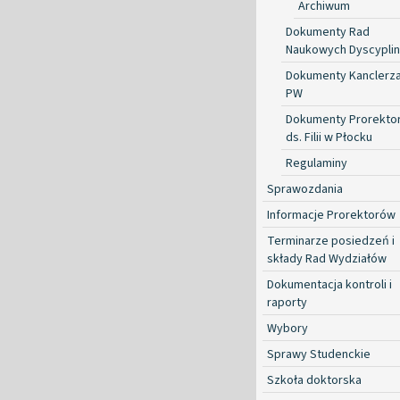
Archiwum
Dokumenty Rad
Naukowych Dyscyplin
Dokumenty Kanclerz
PW
Dokumenty Prorekto
ds. Filii w Płocku
Regulaminy
Sprawozdania
Informacje Prorektorów
Terminarze posiedzeń i
składy Rad Wydziałów
Dokumentacja kontroli i
raporty
Wybory
Sprawy Studenckie
Szkoła doktorska