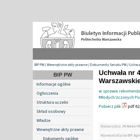
BIP PW
/
Wewnętrzne akty prawne
/
Dokumenty Senatu PW
/
Uchwa
Uchwała nr 4
BIP PW
Warszawskiej
Informacje ogólne
w sprawie rekomendac
Ogłoszenia
Młodych Uczonych Pol
Struktura uczelni
Pobierz plik
pdf 62
Skład osobowy
Władze
Wytworzył(a): JM Rektor P
Wewnętrzne akty prawne
Wprowadził(a) do BIP: Agn
Dokumenty ogólne