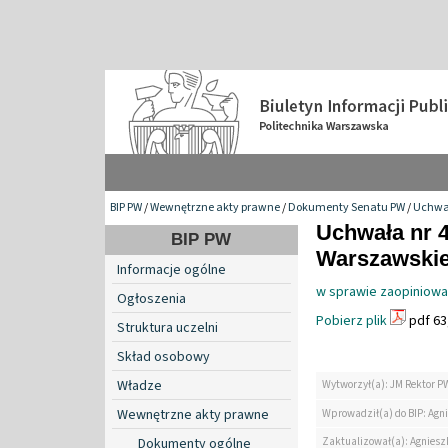
BIP PW
/
Wewnętrzne akty prawne
/
Dokumenty Senatu PW
/
Uchwa
Uchwała nr 4
BIP PW
Warszawskiej
Informacje ogólne
w sprawie zaopiniowan
Ogłoszenia
Pobierz plik
pdf 63
Struktura uczelni
Skład osobowy
Władze
Wytworzył(a): JM Rektor P
Wewnętrzne akty prawne
Wprowadził(a) do BIP: Agn
Zaktualizował(a): Agniesz
Dokumenty ogólne