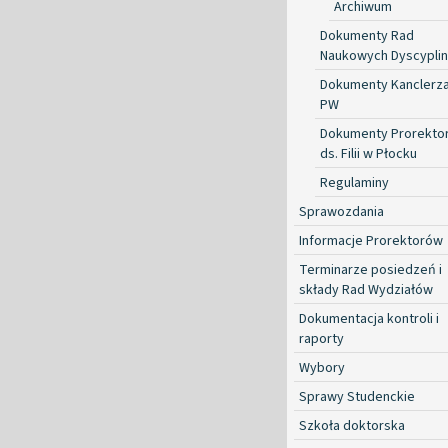
Archiwum
Dokumenty Rad
Naukowych Dyscyplin
Dokumenty Kanclerz
PW
Dokumenty Prorekto
ds. Filii w Płocku
Regulaminy
Sprawozdania
Informacje Prorektorów
Terminarze posiedzeń i
składy Rad Wydziałów
Dokumentacja kontroli i
raporty
Wybory
Sprawy Studenckie
Szkoła doktorska