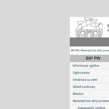
BIP PW
/
Wewnętrzne akty pra
BIP PW
Informacje ogólne
Ogłoszenia
Struktura uczelni
Skład osobowy
Władze
Wewnętrzne akty prawn
Dokumenty ogólne