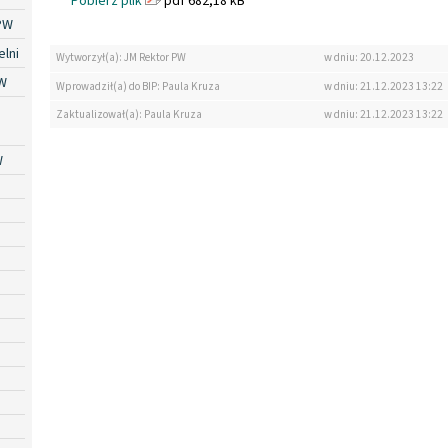
Pobierz plik
pdf 682,18 kB
PW
lni
Wytworzył(a): JM Rektor PW
w dniu: 20.12.2023
W
Wprowadził(a) do BIP: Paula Kruza
w dniu: 21.12.2023 13:22
Zaktualizował(a): Paula Kruza
w dniu: 21.12.2023 13:22
W