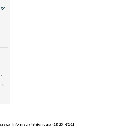
ego
ch
niu
arszawa, Informacja telefoniczna (22) 234-72-11