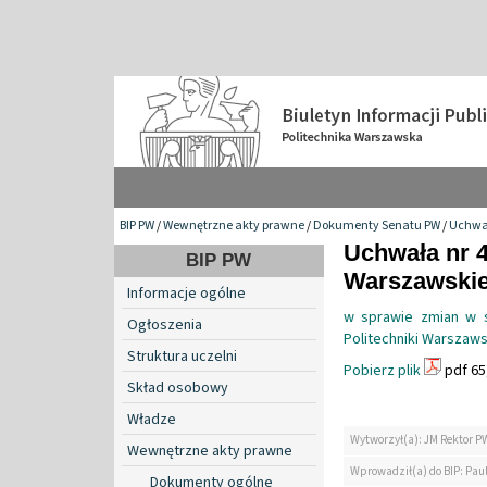
BIP PW
/
Wewnętrzne akty prawne
/
Dokumenty Senatu PW
/
Uchwa
Uchwała nr 4
BIP PW
Warszawskiej
Informacje ogólne
w sprawie zmian w s
Ogłoszenia
Politechniki Warszaws
Struktura uczelni
Pobierz plik
pdf 65
Skład osobowy
Władze
Wytworzył(a): JM Rektor P
Wewnętrzne akty prawne
Wprowadził(a) do BIP: Pau
Dokumenty ogólne