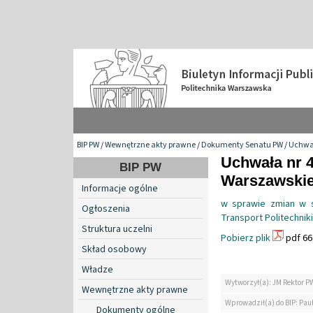
BIP PW
/
Wewnętrzne akty prawne
/
Dokumenty Senatu PW
/
Uchwa
Uchwała nr 4
BIP PW
Warszawskiej
Informacje ogólne
w sprawie zmian w s
Ogłoszenia
Transport Politechnik
Struktura uczelni
Pobierz plik
pdf 66
Skład osobowy
Władze
Wytworzył(a): JM Rektor P
Wewnętrzne akty prawne
Wprowadził(a) do BIP: Pau
Dokumenty ogólne