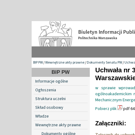
BIP PW
/
Wewnętrzne akty prawne
/
Dokumenty Senatu PW
/
Uchwa
Uchwała nr 3
BIP PW
Warszawskiej
Informacje ogólne
w sprawie wprowadz
Ogłoszenia
ogólnoakademickim n
Struktura uczelni
Mechanicznym Energety
Skład osobowy
Pobierz plik
pdf 64
Władze
Załączniki:
Wewnętrzne akty prawne
Dokumenty ogólne
Załącznik do uchwał