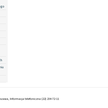
ego
ch
niu
arszawa, Informacja telefoniczna (22) 234-72-11