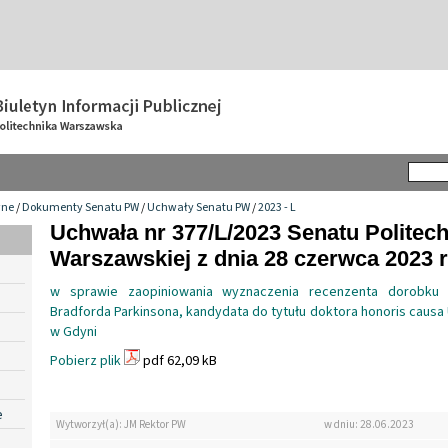
wne
/
Dokumenty Senatu PW
/
Uchwały Senatu PW
/
2023 - L
Uchwała nr 377/L/2023 Senatu Politech
Warszawskiej z dnia 28 czerwca 2023 r
w sprawie zaopiniowania wyznaczenia recenzenta dorobku
Bradforda Parkinsona, kandydata do tytułu doktora honoris caus
w Gdyni
Pobierz plik
pdf 62,09 kB
e
Wytworzył(a): JM Rektor PW
w dniu: 28.06.2023