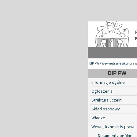
BIP PW
/
Wewnętrzne akty pra
BIP PW
Informacje ogólne
Ogłoszenia
Struktura uczelni
Skład osobowy
Władze
Wewnętrzne akty prawn
Dokumenty ogólne