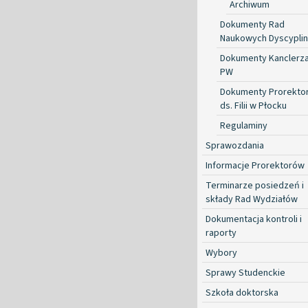
Archiwum
Dokumenty Rad
Naukowych Dyscyplin
Dokumenty Kanclerz
PW
Dokumenty Prorekto
ds. Filii w Płocku
Regulaminy
Sprawozdania
Informacje Prorektorów
Terminarze posiedzeń i
składy Rad Wydziałów
Dokumentacja kontroli i
raporty
Wybory
Sprawy Studenckie
Szkoła doktorska