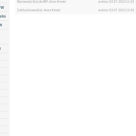
Wprowadził(a) do BIP: Anna Kmieć
w dniu: 03.07.2023 11:01
PW
Zaktualizował(a): Anna Kmieć
w dniu: 03.07.2023 11:01
lni
W
W