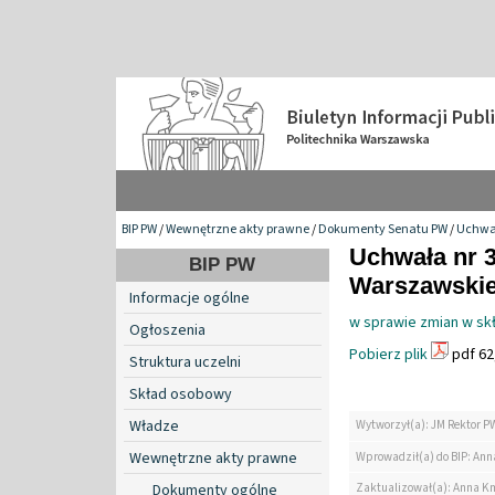
BIP PW
/
Wewnętrzne akty prawne
/
Dokumenty Senatu PW
/
Uchwa
Uchwała nr 3
BIP PW
Warszawskiej
Informacje ogólne
w sprawie zmian w skł
Ogłoszenia
Pobierz plik
pdf 62
Struktura uczelni
Skład osobowy
Władze
Wytworzył(a): JM Rektor P
Wewnętrzne akty prawne
Wprowadził(a) do BIP: Ann
Zaktualizował(a): Anna K
Dokumenty ogólne