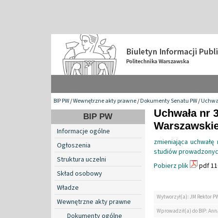
BIP PW
/
Wewnętrzne akty prawne
/
Dokumenty Senatu PW
/
Uchwa
Uchwała nr 3
BIP PW
Warszawskiej
Informacje ogólne
zmieniająca uchwałę
Ogłoszenia
studiów prowadzonych
Struktura uczelni
Pobierz plik
pdf 11
Skład osobowy
Władze
Wytworzył(a): JM Rektor P
Wewnętrzne akty prawne
Wprowadził(a) do BIP: Ann
Dokumenty ogólne