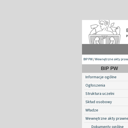
BIP PW
/
Wewnętrzne akty pra
BIP PW
Informacje ogólne
Ogłoszenia
Struktura uczelni
Skład osobowy
Władze
Wewnętrzne akty prawn
Dokumenty ogólne