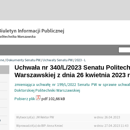
wne
/
Dokumenty Senatu PW
/
Uchwały Senatu PW
/
2023 - L
Uchwała nr 340/L/2023 Senatu Politech
Warszawskiej z dnia 26 kwietnia 2023 r
zmieniająca uchwałę nr 199/L/2022 Senatu PW w sprawie uchwa
Doktorskiej Politechniki Warszawskiej
Pobierz plik
pdf 102,66 kB
Wytworzył(a): JM Rektor PW
w dniu: 26.04.2023
e
Wprowadził(a) do BIP: Anna Kmieć
w dniu: 27.04.2023 11:43