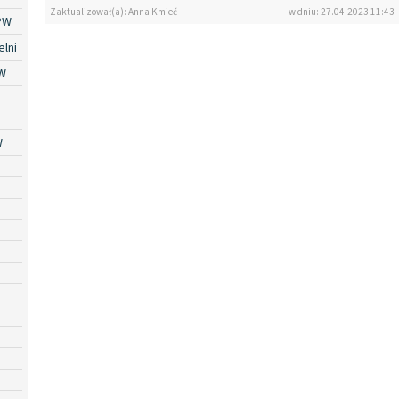
Zaktualizował(a): Anna Kmieć
w dniu: 27.04.2023 11:43
PW
lni
W
W