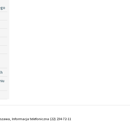
ego
ch
niu
arszawa, Informacja telefoniczna (22) 234-72-11