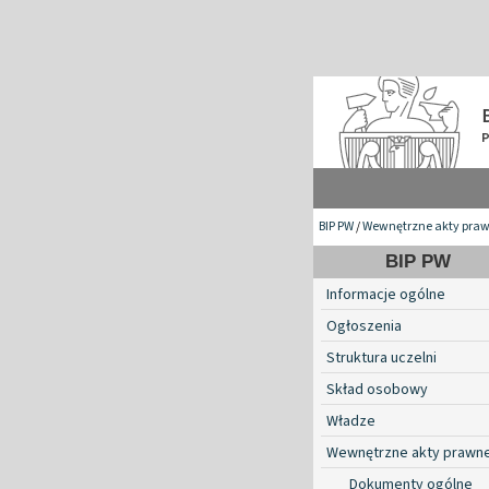
BIP PW
/
Wewnętrzne akty pra
BIP PW
Informacje ogólne
Ogłoszenia
Struktura uczelni
Skład osobowy
Władze
Wewnętrzne akty prawn
Dokumenty ogólne