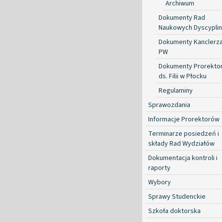
Archiwum
Dokumenty Rad
Naukowych Dyscyplin
Dokumenty Kanclerz
PW
Dokumenty Prorekto
ds. Filii w Płocku
Regulaminy
Sprawozdania
Informacje Prorektorów
Terminarze posiedzeń i
składy Rad Wydziałów
Dokumentacja kontroli i
raporty
Wybory
Sprawy Studenckie
Szkoła doktorska