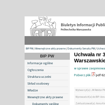
BIP PW
/
Wewnętrzne akty prawne
/
Dokumenty Senatu PW
/
Uchwa
Uchwała nr 3
BIP PW
Warszawskiej
Informacje ogólne
w sprawie zaopiniowa
Ogłoszenia
Pobierz plik
pdf 62
Struktura uczelni
Skład osobowy
Władze
Wytworzył(a): JM Rektor P
Wewnętrzne akty prawne
Wprowadził(a) do BIP: Ann
Zaktualizował(a): Anna K
Dokumenty ogólne