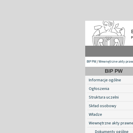
BIP PW
/
Wewnętrzne akty pra
BIP PW
Informacje ogólne
Ogłoszenia
Struktura uczelni
Skład osobowy
Władze
Wewnętrzne akty prawn
Dokumenty ogólne