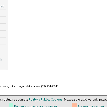
ego
ch
arszawa, Informacja telefoniczna (22) 234-72-11
cji usług i zgodnie z
Polityką Plików Cookies
. Możesz określić warunki prz
Rozumiem, nie pokazuj więcej
Przypomnij później