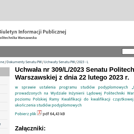
wne
/
Dokumenty Senatu PW
/
Uchwały Senatu PW
/
2023 - L
Uchwała nr 309/L/2023 Senatu Politech
Warszawskiej z dnia 22 lutego 2023 r.
w sprawie ustalenia programu studiów podyplomowych 
prowadzonych na Wydziale Inżynierii Lądowej Politechniki War
poziomu Polskiej Ramy Kwalifikacji do kwalifikacji cząstkow
ukończenia studiów podyplomowych
Pobierz plik
pdf 64,43 kB
e
Załączniki: