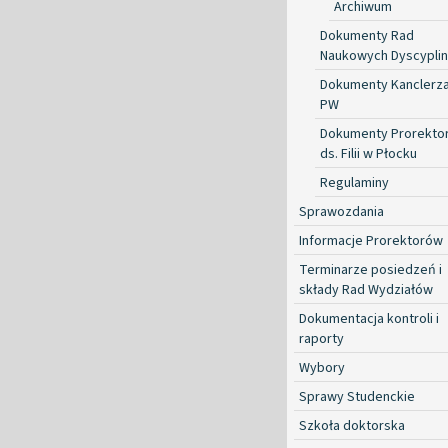
Archiwum
Dokumenty Rad
Naukowych Dyscyplin
Dokumenty Kanclerz
PW
Dokumenty Prorekto
ds. Filii w Płocku
Regulaminy
Sprawozdania
Informacje Prorektorów
Terminarze posiedzeń i
składy Rad Wydziałów
Dokumentacja kontroli i
raporty
Wybory
Sprawy Studenckie
Szkoła doktorska