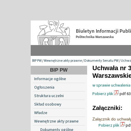
BIP PW
/
Wewnętrzne akty prawne
/
Dokumenty Senatu PW
/
Uchwa
Uchwała nr 3
BIP PW
Warszawskiej
Informacje ogólne
w sprawie uchwalenia 
Ogłoszenia
Pobierz plik
pdf 63
Struktura uczelni
Skład osobowy
Załączniki:
Władze
Załącznik do uchwał
Wewnętrzne akty prawne
Pobierz plik
pdf
Dokumenty ogólne