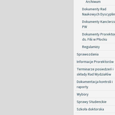
Archiwum
Dokumenty Rad
Naukowych Dyscyplin
Dokumenty Kanclerz
PW
Dokumenty Prorekto
ds. Filii w Płocku
Regulaminy
Sprawozdania
Informacje Prorektorów
Terminarze posiedzeń i
składy Rad Wydziałów
Dokumentacja kontroli i
raporty
Wybory
Sprawy Studenckie
Szkoła doktorska