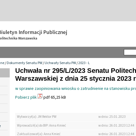
wne
/
Dokumenty Senatu PW
/
Uchwały Senatu PW
/
2023 - L
Uchwała nr 295/L/2023 Senatu Politech
Warszawskiej z dnia 25 stycznia 2023 r
w sprawie zaopiniowania wniosku o zatrudnienie na stanowisku pr
Pobierz plik
pdf 65,25 kB
Wytworzył(a): JM Rektor PW
w dniu: 25.01.2023
e
Wprowadził(a) do BIP: Anna Kmieć
w dniu: 26.01.2023 12:44
Zaktualizował(a): Anna Kmieć
w dniu: 26.01.2023 12:44