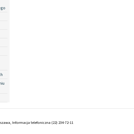
ego
ch
niu
arszawa, Informacja telefoniczna (22) 234-72-11