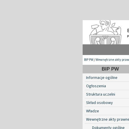
BIP PW
/
Wewnętrzne akty pra
BIP PW
Informacje ogólne
Ogłoszenia
Struktura uczelni
Skład osobowy
Władze
Wewnętrzne akty prawn
Dokumenty ogólne