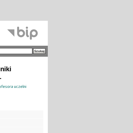
niki
.
ofesora uczelni