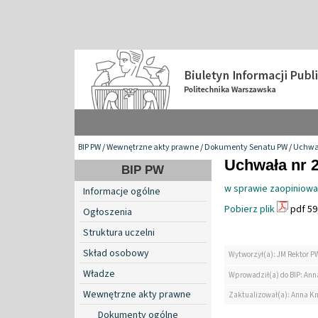
BIP PW
/
Wewnętrzne akty prawne
/
Dokumenty Senatu PW
/
Uchwa
Uchwała nr 2
BIP PW
w sprawie zaopiniowan
Informacje ogólne
Pobierz plik
pdf 59
Ogłoszenia
Struktura uczelni
Skład osobowy
Wytworzył(a): JM Rektor P
Władze
Wprowadził(a) do BIP: Ann
Wewnętrzne akty prawne
Zaktualizował(a): Anna K
Dokumenty ogólne