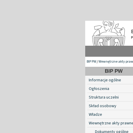
BIP PW
/
Wewnętrzne akty pra
BIP PW
Informacje ogólne
Ogłoszenia
Struktura uczelni
Skład osobowy
Władze
Wewnętrzne akty prawn
Dokumenty ogólne