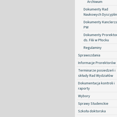
Archiwum
Dokumenty Rad
Naukowych Dyscyplin
Dokumenty Kanclerz
PW
Dokumenty Prorekto
ds. Filii w Płocku
Regulaminy
Sprawozdania
Informacje Prorektorów
Terminarze posiedzeń i
składy Rad Wydziałów
Dokumentacja kontroli i
raporty
Wybory
Sprawy Studenckie
Szkoła doktorska