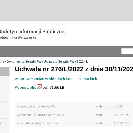
wne
/
Dokumenty Senatu PW
/
Uchwały Senatu PW
/
2022 - L
Uchwała nr 276/L/2022 z dnia 30/11/20
w sprawie zmian w składach komisji senackich
Pobierz plik
pdf 71,66 kB
Wytworzył(a): JM Rektor PW
w dniu: 30.11.2022
Wprowadził(a) do BIP: Anna Kmieć
w dniu: 05.12.2022 12:33
e
Zaktualizował(a): Anna Kmieć
w dniu: 05.12.2022 12:33