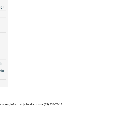
ego
ch
niu
arszawa, Informacja telefoniczna (22) 234-72-11