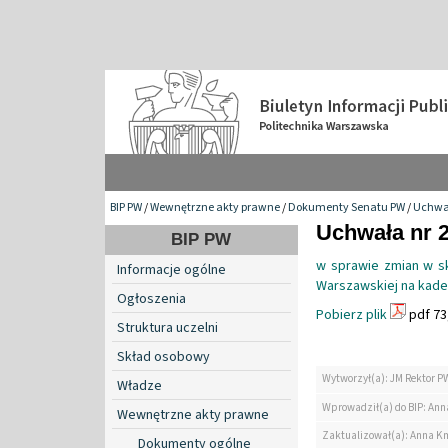
BIP PW
/
Wewnętrzne akty prawne
/
Dokumenty Senatu PW
/
Uchwa
Uchwała nr 2
BIP PW
w sprawie zmian w sk
Informacje ogólne
Warszawskiej na kade
Ogłoszenia
Pobierz plik
pdf 73
Struktura uczelni
Skład osobowy
Wytworzył(a): JM Rektor P
Władze
Wprowadził(a) do BIP: Ann
Wewnętrzne akty prawne
Zaktualizował(a): Anna K
Dokumenty ogólne