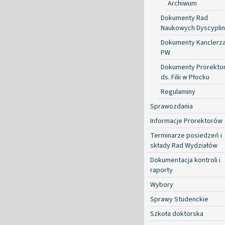
Archiwum
Dokumenty Rad
Naukowych Dyscyplin
Dokumenty Kanclerz
PW
Dokumenty Prorekto
ds. Filii w Płocku
Regulaminy
Sprawozdania
Informacje Prorektorów
Terminarze posiedzeń i
składy Rad Wydziałów
Dokumentacja kontroli i
raporty
Wybory
Sprawy Studenckie
Szkoła doktorska