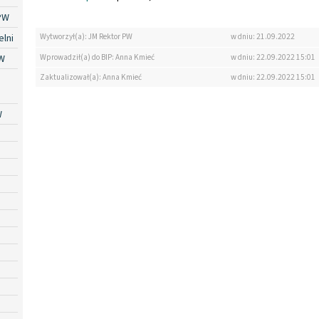
PW
lni
Wytworzył(a): JM Rektor PW
w dniu: 21.09.2022
Wprowadził(a) do BIP: Anna Kmieć
w dniu: 22.09.2022 15:01
W
Zaktualizował(a): Anna Kmieć
w dniu: 22.09.2022 15:01
W