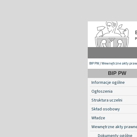
BIP PW
/
Wewnętrzne akty pra
BIP PW
Informacje ogólne
Ogłoszenia
Struktura uczelni
Skład osobowy
Władze
Wewnętrzne akty prawn
Dokumenty ogólne