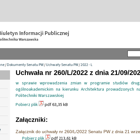
wne
/
Dokumenty Senatu PW
/
Uchwały Senatu PW
/
2022 - L
Uchwała nr 260/L/2022 z dnia 21/09/20
w sprawie wprowadzenia zmian w programie studiów drugi
ogólnoakademickim na kierunku Architektura prowadzonych na
Politechniki Warszawskiej
Pobierz plik
pdf 63,35 kB
Załączniki:
e
Załącznik do uchwały nr 260/L/2022 Senatu PW z dnia 21 wrze
Pobierz plik
pdf 213,61 kB