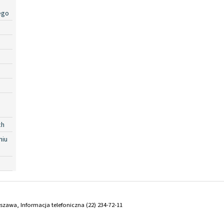
ego
ch
niu
arszawa, Informacja telefoniczna (22) 234-72-11