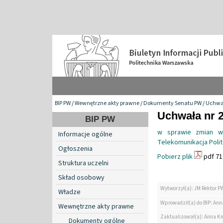
BIP PW
/
Wewnętrzne akty prawne
/
Dokumenty Senatu PW
/
Uchwa
Uchwała nr 2
BIP PW
w sprawie zmian w 
Informacje ogólne
Telekomunikacja Poli
Ogłoszenia
Pobierz plik
pdf 71
Struktura uczelni
Skład osobowy
Wytworzył(a): JM Rektor P
Władze
Wprowadził(a) do BIP: Ann
Wewnętrzne akty prawne
Zaktualizował(a): Anna K
Dokumenty ogólne